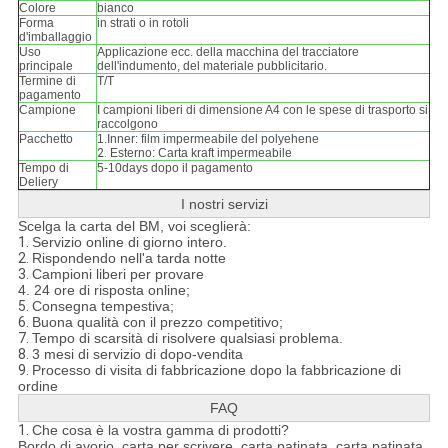
Colore
bianco
Forma
in strati o in rotoli
d'imballaggio
Uso
Applicazione ecc. della macchina del tracciatore
principale
dell'indumento, del materiale pubblicitario.
Termine di
T/T
pagamento
Campione
I campioni liberi di dimensione A4 con le spese di trasporto si
raccolgono
Pacchetto
1.Inner: film impermeabile del polyehene
2.
Esterno: Carta kraft impermeabile
Tempo di
5-10days dopo il pagamento
Deliery
I nostri servizi
Scelga la carta del BM, voi sceglierà:
1.
Servizio online di giorno intero.
2.
Rispondendo nell'a tarda notte
3.
Campioni liberi per provare
4. 24 ore di risposta online;
5.
Consegna tempestiva;
6.
Buona qualità con il prezzo competitivo;
7.
Tempo di scarsità di risolvere qualsiasi problema.
8.
3 mesi di servizio di dopo-vendita
9.
Processo di visita di fabbricazione dopo la fabbricazione di
ordine
FAQ
1.
Che cosa è la vostra gamma di prodotti?
Bordo di avorio, carta per scrivere, carta patinata, carta patinata,