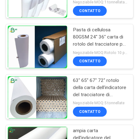
tracciatore 80gr per il
Negoziabile MOQ:1 tonnellata per la dimensione comune & 10 tonnellate per la dimensione speciale
taglio dell'indumento
CONTATTO
Pasta di cellulosa
80GSM 24" 36" carta di
rotolo del tracciatore per
il getto di inchiostro &
Negoziabile MOQ:Rotolo 10 per la dimensione standard
l'industria di Pringting
CONTATTO
63" 65" 67" 72" rotolo
della carta dell'indicatore
del tracciatore di
dimensione per la pasta
Negoziabile MOQ:5 tonnellate
di cellulosa
CONTATTO
dell'indumento 55g 60g
65g
ampia carta
dell'indicatore del