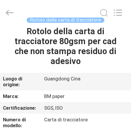
-
2026
GUANGZHOU
BMPAPER
CO.,LTD.
Rotolo della carta di tracciatore
All
Rights
Rotolo della carta di
CASA.
Reserved.
tracciatore 80gsm per cad
PRODOTTI
che non stampa residuo di
adesivo
SU
DI
Luogo di
Guangdong Cina
origine:
NOI
Marca:
BM paper
VISITA
Certificazione:
SGS, ISO
ALLA
Numero di
Carta di tracciatore
FABBRICA
modello: