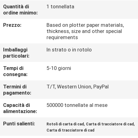
Quantità di
1 tonnellata
ordine minimo:
CONTROLLO
DELLA
Prezzo:
Based on plotter paper materials,
thickness, size and other special
QUALITÀ
requirements
Imballaggi
In strato o in rotolo
CONTATTACI
particolari:
Tempi di
5-10 giorni
NOTIZIE
consegna:
Termini di
T/T, Western Union, PayPal
pagamento:
CASI
Capacità di
500000 tonnellate al mese
alimentazione:
MAPPA
DEL
Punti salienti:
,
,
Rotoli di carta di cad
Carta di tracciatore di cad
Carta di tracciatore di cad
SITO