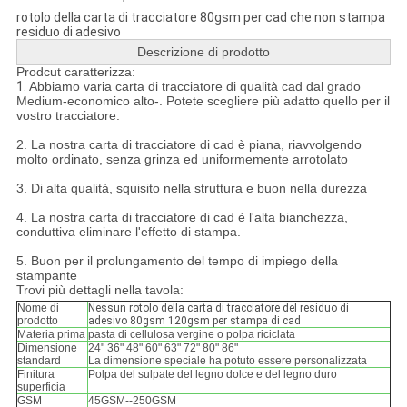
rotolo della carta di tracciatore 80gsm per cad che non stampa
residuo di adesivo
Descrizione di prodotto
Prodcut caratterizza:
1.
Abbiamo varia carta di tracciatore di qualità cad dal grado
Medium-economico alto-. Potete scegliere più adatto quello per il
vostro tracciatore.
2. La nostra carta di tracciatore di cad è piana, riavvolgendo
molto ordinato, senza grinza ed uniformemente arrotolato
3. Di alta qualità, squisito nella struttura e buon nella durezza
4. La nostra carta di tracciatore di cad è l'alta bianchezza,
conduttiva eliminare l'effetto di stampa.
5. Buon per il prolungamento del tempo di impiego della
stampante
Trovi più dettagli nella tavola:
Nome di
Nessun rotolo della carta di tracciatore del residuo di
prodotto
adesivo 80gsm 120gsm per stampa di cad
Materia prima
pasta di cellulosa vergine o polpa riciclata
Dimensione
24" 36" 48" 60" 63" 72" 80" 86"
standard
La dimensione speciale ha potuto essere personalizzata
Finitura
Polpa del sulpate del legno dolce e del legno duro
superficia
GSM
45GSM--250GSM