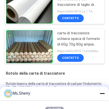
tracciatore di taglio di
formato di 60gsm
Negoziabile MOQ:La 1 TA
70gsm per la stampante
CONTATTO
del tracciatore di
Graphtec
carta di tracciatore
schiava opaca di formato
di 60g 70g 80g ampia
per la fabbrica
Negoziabile MOQ:1 tonnellata per la dimensione comune & 10 tonnellate per la dimensione speciale
dell'indumento liscia
CONTATTO
Rotolo della carta di tracciatore
Rotolo bianco della carta di tracciatore di cad per l'indumento
55g 70g 60" 65" larghezza di pollice
Ms.Sherry
Rotolo della carta di tracciatore del legame di stampa a getto
di inchiostro 60gsm per la stampante di progettazione