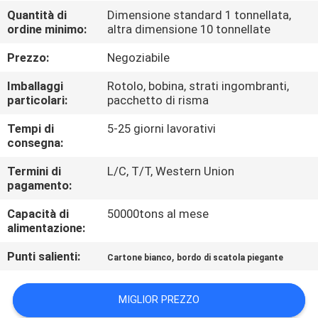
Quantità di
Dimensione standard 1 tonnellata,
ordine minimo:
altra dimensione 10 tonnellate
CONTROLLO
DELLA
Prezzo:
Negoziabile
QUALITÀ
Imballaggi
Rotolo, bobina, strati ingombranti,
particolari:
pacchetto di risma
CONTATTACI
Tempi di
5-25 giorni lavorativi
consegna:
NOTIZIE
Termini di
L/C, T/T, Western Union
pagamento:
Capacità di
50000tons al mese
CASI
alimentazione:
Punti salienti:
,
Cartone bianco
bordo di scatola piegante
MAPPA
DEL
MIGLIOR PREZZO
SITO