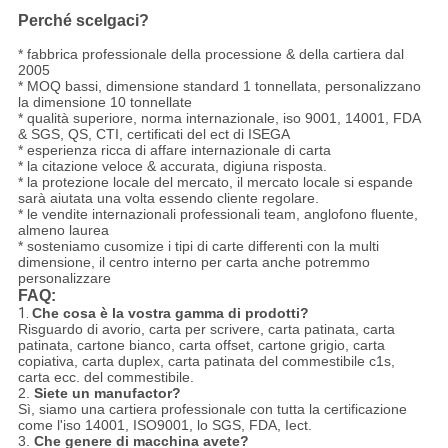
Perché scelgaci?
* fabbrica professionale della processione & della cartiera dal
2005
* MOQ bassi, dimensione standard 1 tonnellata, personalizzano
la dimensione 10 tonnellate
* qualità superiore, norma internazionale, iso 9001, 14001, FDA
& SGS, QS, CTI, certificati del ect di ISEGA
* esperienza ricca di affare internazionale di carta
* la citazione veloce & accurata, digiuna risposta.
* la protezione locale del mercato, il mercato locale si espande
sarà aiutata una volta essendo cliente regolare.
* le vendite internazionali professionali team, anglofono fluente,
almeno laurea
* sosteniamo cusomize i tipi di carte differenti con la multi
dimensione, il centro interno per carta anche potremmo
personalizzare
FAQ:
1.
Che cosa è la vostra gamma di prodotti?
Risguardo di avorio, carta per scrivere, carta patinata, carta
patinata, cartone bianco, carta offset, cartone grigio, carta
copiativa, carta duplex, carta patinata del commestibile c1s,
carta ecc. del commestibile.
2.
Siete un manufactor?
Sì, siamo una cartiera professionale con tutta la certificazione
come l'iso 14001, ISO9001, lo SGS, FDA, Iect.
3.
Che genere di macchina avete?