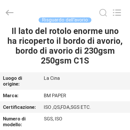
-
2026
GUANGZHOU
BMPAPER
CO.,LTD.
Risguardo dell'avorio
All
Rights
Il lato del rotolo enorme uno
CASA.
Reserved.
ha ricoperto il bordo di avorio,
PRODOTTI
bordo di avorio di 230gsm
250gsm C1S
SU
DI
Luogo di
La Cina
origine:
NOI
Marca:
BM PAPER
VISITA
Certificazione:
ISO ,QS,FDA,SGS ETC.
ALLA
Numero di
SGS, ISO
FABBRICA
modello: