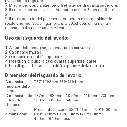
rivestimento regolare.
7.
Misura per doppia stampa offset laterale di qualità superiore.
8.
Il centro interno flessibile, ha potuto essere 3inch e a 6 pollici o
altri
9.
Il multi metodo del pacchetto, ha potuto essere bobina del
rotolo enorme, strati ingombranti e 500sheets un la risma
o basato sulla richiesta del cliente.
Uso
del risguardo
dell'
avorio
:
1.
Album dell'immagine, calendario da scrivania
2.
Calendario murale
3.
Opuscolo di qualità superiore
4.
Inserzioni di pubblicità di qualità superiore, carte
5.
Imballaggio di lusso di qualità superiore della scatola
Dimensioni del risguardo dell'avorio:
Dimensione
787*1092mm 889*1194mm
regolare dello
strato:
Dimensione del
787mm, 889mm, 1092mm, 1194mm 700mm
rotolo di
1000mm 860mm 640mm
Regualar:
L'altra
Personalizzi, come 594*841mm, 700*1000mm,
dimensione:
610*914mm 610*860mm 640*900mm
450mm*640mm ecc