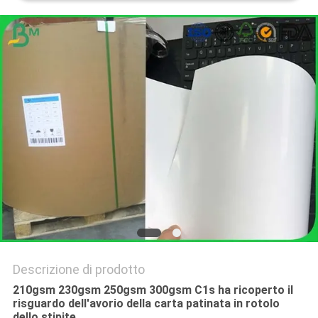
POLITICA
SULLA
PRIVACY
Descrizione di prodotto
210gsm 230gsm 250gsm 300gsm C1s ha ricoperto il
risguardo dell'avorio della carta patinata in rotolo
dello stipite