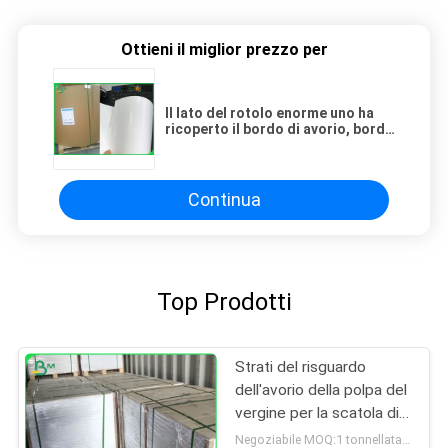
Ottieni il miglior prezzo per
Il lato del rotolo enorme uno ha
ricoperto il bordo di avorio, bordo
di avorio di 230gsm 250gsm C1S
Continua
Top Prodotti
Strati del risguardo
dell'avorio della polpa del
vergine per la scatola di
imballaggio 230g - 400g
Negoziabile MOQ:1 tonnellata per la dimensione comune & 10 tonnellate per la dimensione speciale