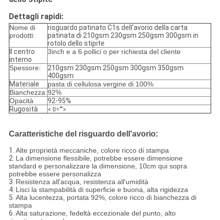
Dettagli rapidi:
Nome di
risguardo patinato C1s dell'avorio della carta
prodotti:
patinata di 210gsm 230gsm 250gsm 300gsm in
rotolo dello stipite
Il centro
3inch e a 6 pollici o per richiesta del cliente
interno
Spessore:
210gsm 230gsm 250gsm 300gsm 350gsm
400gsm
Materiale
pasta di cellulosa vergine di 100%
Bianchezza:
92%
Opacità
92-95%
Rugosità
< 0="">
Caratteristiche del risguardo dell'avorio:
1.
Alte proprietà meccaniche, colore ricco di stampa
2.
La dimensione flessibile, potrebbe essere dimensione
standard e personalizzare la dimensione, 10cm qui sopra
potrebbe essere personalizza
3.
Resistenza all'acqua, resistenza all'umidità
4.
Lisci la stampabilità di superficie e buona, alta rigidezza
5.
Alta lucentezza, portata 92%, colore ricco di bianchezza di
stampa
6.
Alta saturazione, fedeltà eccezionale del punto, alto