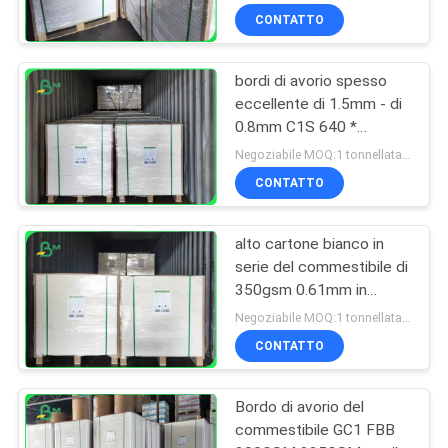
CONTATTO
bordi di avorio spesso
eccellente di 1.5mm - di
0.8mm C1S 640 *
900mm per i contenitori
Negoziabile MOQ:1 tonnellata per la dimensione comune & 10 tonnellate per la dimensione speciale
d'imballaggio di telefono
CONTATTO
alto cartone bianco in
serie del commestibile di
350gsm 0.61mm in
strato per il contenitore
Negoziabile MOQ:1 tonnellata per la dimensione comune & 10 tonnellate per la dimensione speciale
di panino
CONTATTO
Bordo di avorio del
commestibile GC1 FBB