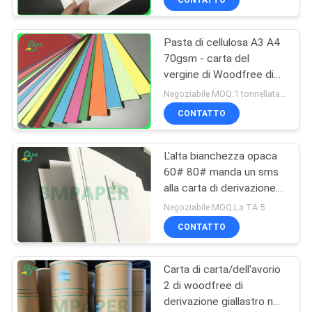
CONTATTO
Pasta di cellulosa A3 A4
70gsm - carta del
vergine di Woodfree di
colore 250gsm per la
Negoziabile MOQ:1 tonnellata per la dimensione comune & 10 tonnellate per la dimensione speciale
cartolina
CONTATTO
L'alta bianchezza opaca
60# 80# manda un sms
alla carta di derivazione
di Woodfree per la
Negoziabile MOQ:La TA 5
stampa del materiale
CONTATTO
Carta di carta/dell'avorio
2 di woodfree di
derivazione giallastro non