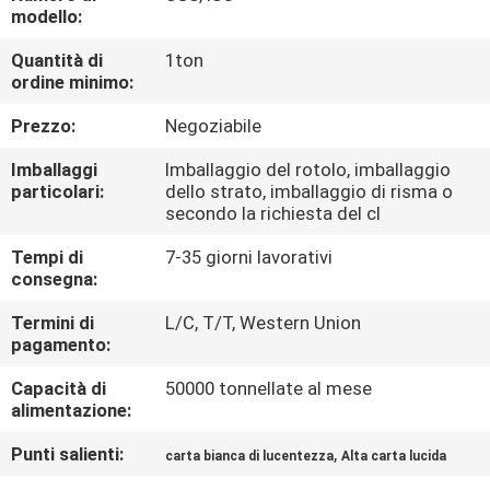
modello:
CONTROLLO
Quantità di
1ton
ordine minimo:
DELLA
QUALITÀ
Prezzo:
Negoziabile
Imballaggi
Imballaggio del rotolo, imballaggio
CONTATTACI
particolari:
dello strato, imballaggio di risma o
secondo la richiesta del cl
Tempi di
7-35 giorni lavorativi
NOTIZIE
consegna:
Termini di
L/C, T/T, Western Union
CASI
pagamento:
Capacità di
50000 tonnellate al mese
MAPPA
alimentazione:
DEL
Punti salienti:
,
carta bianca di lucentezza
Alta carta lucida
SITO