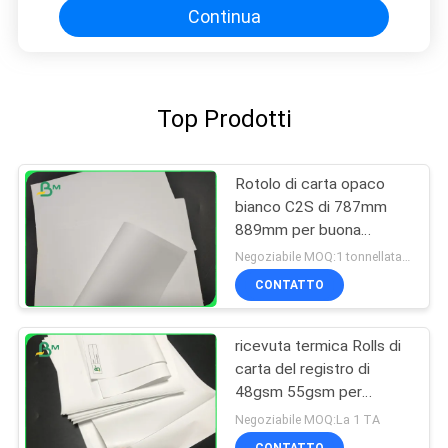
Continua
Top Prodotti
Rotolo di carta opaco
bianco C2S di 787mm
889mm per buona
stampa del materiale
Negoziabile MOQ:1 tonnellata per la dimensione comune & 10 tonnellate per la dimensione speciale
illustrativo
CONTATTO
ricevuta termica Rolls di
carta del registro di
48gsm 55gsm per
stampa di BANCOMAT di
Negoziabile MOQ:La 1 TA
posizione