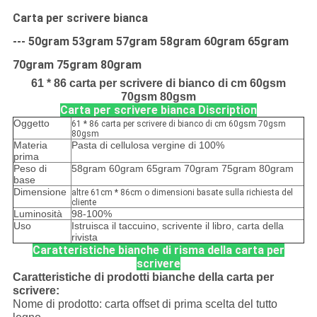
Carta per scrivere bianca
--- 50gram 53gram 57gram 58gram 60gram 65gram
70gram 75gram 80gram
61 * 86 carta per scrivere di bianco di cm 60gsm
70gsm 80gsm
Carta per scrivere bianca Discription
Oggetto
61 * 86 carta per scrivere di bianco di cm 60gsm 70gsm
80gsm
Materia
Pasta di cellulosa vergine di 100%
prima
Peso di
58gram 60gram 65gram 70gram 75gram 80gram
base
Dimensione
altre 61cm * 86cm o dimensioni basate sulla richiesta del
cliente
Luminosità
98-100%
Uso
Istruisca il taccuino, scrivente il libro, carta della
rivista
Caratteristiche bianche di risma della carta per
scrivere
Caratteristiche di prodotti bianche della carta per
scrivere:
Nome di prodotto: carta offset di prima scelta del tutto