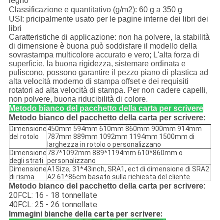
legno
Classificazione e quantitativo (g/m2): 60 g a 350 g
USI: pricipalmente usato per le pagine interne dei libri dei
libri
Caratteristiche di applicazione: non ha polvere, la stabilità
di dimensione è buona può soddisfare il modello della
sovrastampa multicolore accurato e vero; L'alta forza di
superficie, la buona rigidezza, sistemare ordinata e
puliscono, possono garantire il pezzo piano di plastica ad
alta velocità moderno di stampa offset e dei requisiti
rotatori ad alta velocità di stampa. Per non cadere capelli,
non polvere, buona riducibilità di colore.
Metodo bianco del pacchetto della carta per scrivere
Metodo bianco del pacchetto della carta per scrivere:
Dimensione
450mm 594mm 610mm 860mm 900mm 914mm
del rotolo
787mm 889mm 1092mm 1194mm 1500mm di
larghezza in rotolo o personalizzano
Dimensione
787*1092mm 889*1194mm 610*860mm o
degli strati
personalizzano
Dimensione
A1Size, 31*43inch, SRA1, ect di dimensione di SRA2
di risma
A2 61*86cm basato sulla richiesta del cliente
Metodo bianco del pacchetto della carta per scrivere:
20FCL: 16 - 18 tonnellate
40FCL: 25 - 26 tonnellate
Immagini bianche della carta per scrivere: