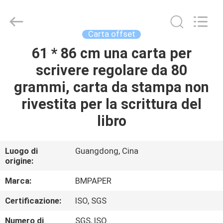
-
2026
GUANGZHOU
BMPAPER
CO.,LTD.
Carta offset
All
Rights
61 * 86 cm una carta per
CASA.
Reserved.
scrivere regolare da 80
PRODOTTI
grammi, carta da stampa non
rivestita per la scrittura del
SU
libro
DI
NOI
Luogo di
Guangdong, Cina
origine:
VISITA
Marca:
BMPAPER
ALLA
Certificazione:
ISO, SGS
FABBRICA
Numero di
SGS, ISO