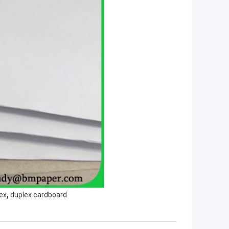
,
ex
duplex cardboard