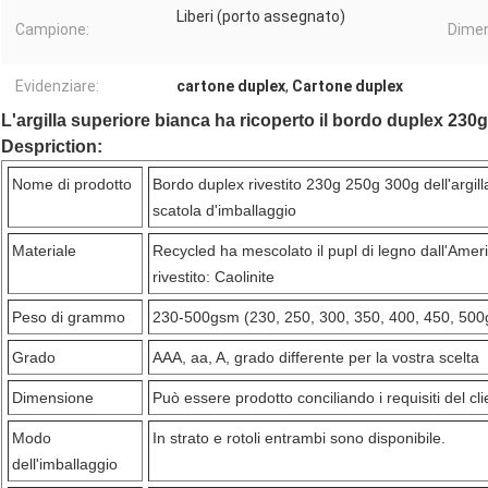
Liberi (porto assegnato)
Campione:
Dimen
Evidenziare:
cartone duplex
,
Cartone duplex
L'argilla superiore bianca ha ricoperto il bordo duplex 230
Despriction:
Nome di prodotto
Bordo duplex rivestito 230g 250g 300g dell'argill
scatola d'imballaggio
Materiale
Recycled ha mescolato il pupl di legno dall'Amer
rivestito: Caolinite
Peso di grammo
230-500gsm (230, 250, 300, 350, 400, 450, 50
Grado
AAA, aa, A, grado differente per la vostra scelta
Dimensione
Può essere prodotto conciliando i requisiti del cli
Modo
In strato e rotoli entrambi sono disponibile.
dell'imballaggio