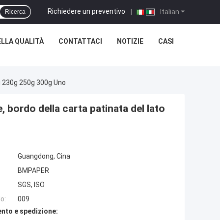
Richiedere un preventivo
|
Italian
Ricerca
LLA QUALITÀ
CONTATTACI
NOTIZIE
CASI
 Di 230g 250g 300g Uno
e, bordo della carta patinata del lato
Guangdong, Cina
BMPAPER
SGS, ISO
o:
009
nto e spedizione: