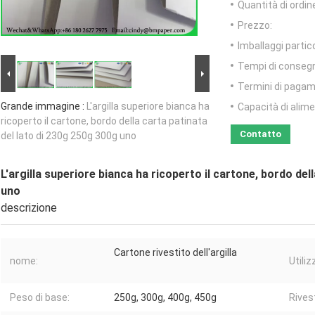
Quantità di ordin
Prezzo:
Imballaggi partico
Tempi di conseg
Termini di pagam
Grande immagine :
L'argilla superiore bianca ha
Capacità di alim
ricoperto il cartone, bordo della carta patinata
Contatto
del lato di 230g 250g 300g uno
L'argilla superiore bianca ha ricoperto il cartone, bordo del
uno
descrizione
Cartone rivestito dell'argilla
nome:
Utiliz
Peso di base:
250g, 300g, 400g, 450g
Rives