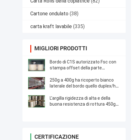
Carta Rolls della copiatrice
(82)
Cartone ondulato
(38)
carta kraft lavabile
(335)
MIGLIORI PRODOTTI
Bordo di C1S autorizzato Fsc con
stampa offset della parte
posteriore di Grey in Rolls enorme
1160mm
250g a 400g ha ricoperto bianco
laterale del bordo quello duplex/ha
ricoperto 1300mm per le borse del
corriere
L'argilla rigidezza di alta e della
buona resistenza di rottura 450g
ha ricoperto la carta duplex in
rotolo
CERTIFICAZIONE