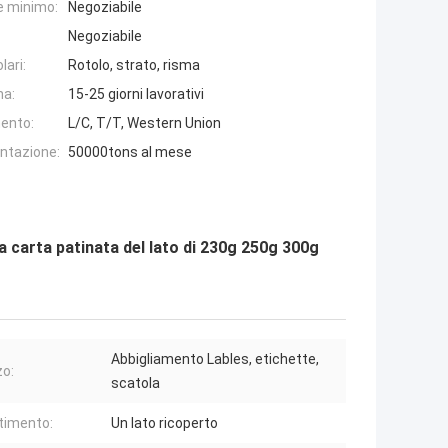
e minimo:
Negoziabile
Negoziabile
lari:
Rotolo, strato, risma
na:
15-25 giorni lavorativi
ento:
L/C, T/T, Western Union
entazione:
50000tons al mese
la carta patinata del lato di 230g 250g 300g
Abbigliamento Lables, etichette,
zo:
scatola
timento:
Un lato ricoperto