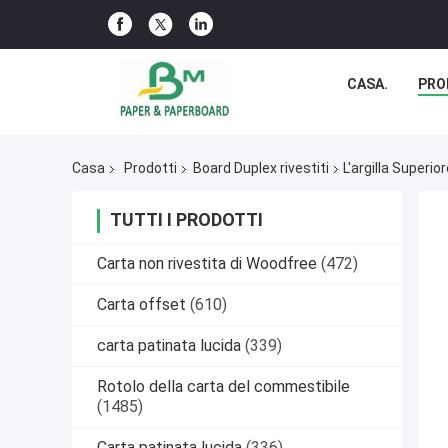
CASA.
PRO
Casa
Prodotti
Board Duplex rivestiti
L'argilla Superi
TUTTI I PRODOTTI
Carta non rivestita di Woodfree
(472)
Carta offset
(610)
carta patinata lucida
(339)
Rotolo della carta del commestibile
(1485)
Carta patinata lucida
(336)