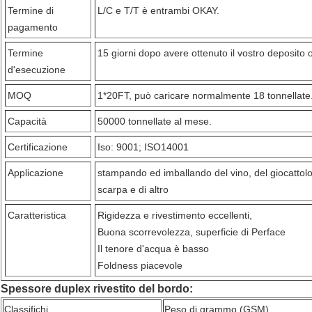
Termine di
L/C e T/T è entrambi OKAY.
pagamento
Termine
15 giorni dopo avere ottenuto il vostro deposito o
d'esecuzione
MOQ
1*20FT, può caricare normalmente 18 tonnellate
Capacità
50000 tonnellate al mese.
Certificazione
Iso: 9001; ISO14001
Applicazione
stampando ed imballando del vino, del giocattolo,
scarpa e di altro
Caratteristica
Rigidezza e rivestimento eccellenti,
Buona scorrevolezza, superficie di Perface
Il tenore d'acqua è basso
Foldness piacevole
Spessore duplex rivestito del bordo:
Classifichi
Peso di grammo (GSM)