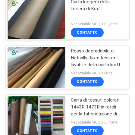
Carta leggera della
fodera di Kraft
Negoziabile MOQ:110 yarde
CONTATTO
Rosso degradabile di
Natually Rio + tessuto
lavabile della carta kraft
dell'oro per la borsa della
Negoziabile MOQ:1 iarda
pianta
CONTATTO
Carta di tessuti colorati
1443R 1473R in rotoli
per la fabbricazione di
scarpe
Negoziabile MOQ:200 metri
CONTATTO