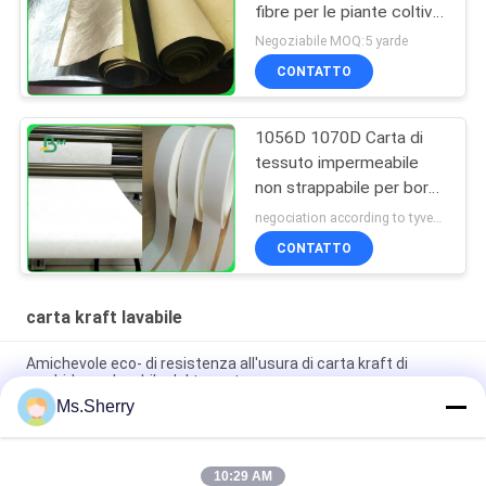
fibre per le piante coltiva
la carta 0.55mm
Negoziabile MOQ:5 yarde
CONTATTO
1056D 1070D Carta di
tessuto impermeabile
non strappabile per borsa
da donna
negociation according to tyvek paper customized size and quantity MOQ:100 metri quadri
CONTATTO
carta kraft lavabile
Amichevole eco- di resistenza all'usura di carta kraft di
morbidezza lavabile del tessuto
Ms.Sherry
Rotolo di carta non lavato originale duro della carta kraft Del
tessuto di usura 0.55mm
10:29 AM