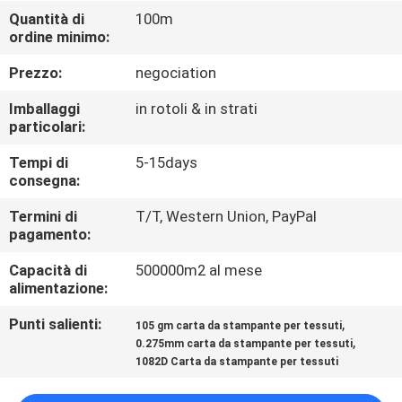
Quantità di
100m
ordine minimo:
CONTROLLO
DELLA
Prezzo:
negociation
QUALITÀ
Imballaggi
in rotoli & in strati
particolari:
CONTATTACI
Tempi di
5-15days
consegna:
NOTIZIE
Termini di
T/T, Western Union, PayPal
pagamento:
Capacità di
500000m2 al mese
CASI
alimentazione:
Punti salienti:
,
105 gm carta da stampante per tessuti
MAPPA
,
0.275mm carta da stampante per tessuti
DEL
1082D Carta da stampante per tessuti
SITO