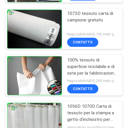
1073D tessuto carta di
campione gratuito
Negoziabile MOQ:100 metri quadri
CONTATTO
100% tessuto di
superficie riciclabile e di
seta per la fabbricazione
di vestiti o borse
Negoziabile MOQ:200 metri quadri
CONTATTO
1056D 1070D Carta di
tessuto per la stampa a
getto d'inchiostro per
desktop
negociation according to tyvek paper customized size and quantity MOQ:100 metri quadri