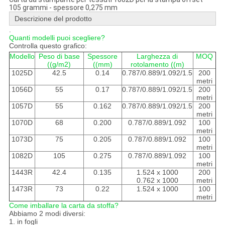
105 grammi - spessore 0,275 mm
Descrizione del prodotto
.
Quanti modelli puoi scegliere?
Controlla questo grafico:
Modello
Peso di base
Spessore
Larghezza di
MOQ
((g/m2)
((mm)
rotolamento ((m)
1025D
42.5
0.14
0.787/0.889/1.092/1.5
200
metri
1056D
55
0.17
0.787/0.889/1.092/1.5
200
metri
1057D
55
0.162
0.787/0.889/1.092/1.5
200
metri
1070D
68
0.200
0.787/0.889/1.092
100
metri
1073D
75
0.205
0.787/0.889/1.092
100
metri
1082D
105
0.275
0.787/0.889/1.092
100
metri
1443R
42.4
0.135
1.524 x 1000
200
0.762 x 1000
metri
1473R
73
0.22
1.524 x 1000
100
metri
Come imballare la carta da stoffa?
Abbiamo 2 modi diversi:
1. in fogli