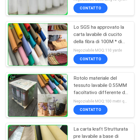
CONTATTO
Lo SGS ha approvato la
carta lavabile di cucito
della fibra di 100M * di
75cm con 0.3mm
Negoziabile MOQ:110 yarde
0.55mm 0.8mm
CONTATTO
Rotolo materiale del
tessuto lavabile 0.55MM
facoltativo differente di
colore per la
Negoziabile MOQ:100 metri quadri
fabbricazione delle borse
CONTATTO
La carta kraft Strutturata
pre lavabile a base di