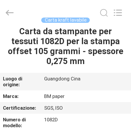
-
2026
GUANGZHOU
BMPAPER
CO.,LTD.
Carta kraft lavabile
All
Rights
Carta da stampante per
CASA.
Reserved.
tessuti 1082D per la stampa
PRODOTTI
offset 105 grammi - spessore
0,275 mm
SU
DI
Luogo di
Guangdong Cina
origine:
NOI
Marca:
BM paper
VISITA
Certificazione:
SGS, ISO
ALLA
Numero di
1082D
FABBRICA
modello: