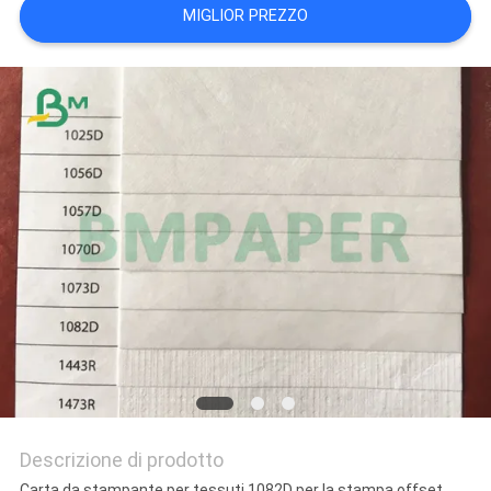
MIGLIOR PREZZO
POLITICA
SULLA
PRIVACY
Descrizione di prodotto
Carta da stampante per tessuti 1082D per la stampa offset