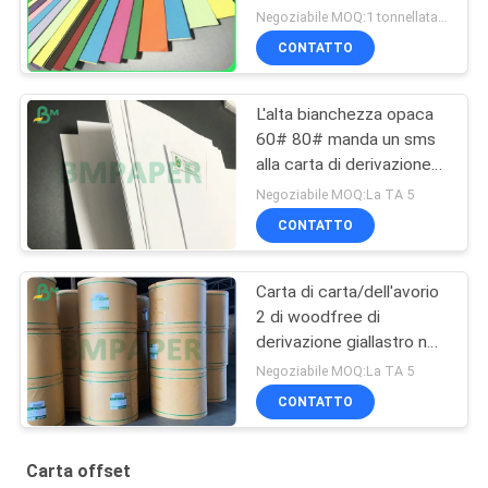
colore 250gsm per la
Negoziabile MOQ:1 tonnellata per la dimensione comune & 10 tonnellate per la dimensione speciale
cartolina
CONTATTO
L'alta bianchezza opaca
60# 80# manda un sms
alla carta di derivazione
di Woodfree per la
Negoziabile MOQ:La TA 5
stampa del materiale
CONTATTO
Carta di carta/dell'avorio
2 di woodfree di
derivazione giallastro non
rivestito dei lati 140g
Negoziabile MOQ:La TA 5
160g libro
CONTATTO
Carta offset