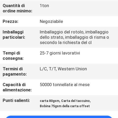
Quantità di
1ton
ordine minimo:
CONTROLLO
DELLA
Prezzo:
Negoziabile
QUALITÀ
Imballaggi
Imballaggio del rotolo, imballaggio
particolari:
dello strato, imballaggio di risma o
secondo la richiesta del cl
CONTATTACI
Tempi di
25-7 giorni lavorativi
consegna:
NOTIZIE
Termini di
L/C, T/T, Western Union
pagamento:
CASI
Capacità di
50000 tonnellate al mese
alimentazione:
MAPPA
Punti salienti:
,
,
carta 80gsm
Carta del taccuino
DEL
Bobina 75gsm della carta offset
SITO