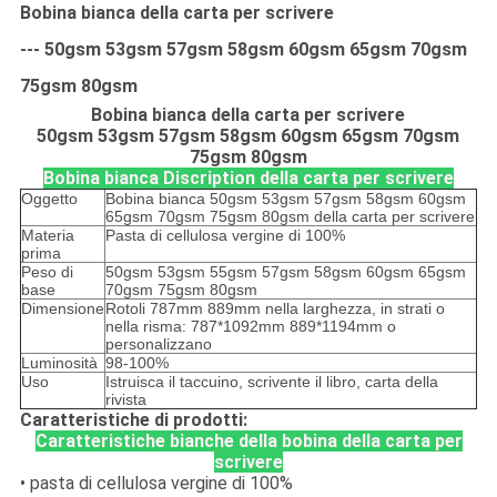
Bobina bianca della carta per scrivere
--- 50gsm 53gsm 57gsm 58gsm 60gsm 65gsm 70gsm
75gsm 80gsm
Bobina bianca della carta per scrivere
50gsm 53gsm 57gsm 58gsm 60gsm 65gsm 70gsm
75gsm 80gsm
Bobina bianca Discription della carta per scrivere
Oggetto
Bobina bianca 50gsm 53gsm 57gsm 58gsm 60gsm
65gsm 70gsm 75gsm 80gsm della carta per scrivere
Materia
Pasta di cellulosa vergine di 100%
prima
Peso di
50gsm 53gsm 55gsm 57gsm 58gsm 60gsm 65gsm
base
70gsm 75gsm 80gsm
Dimensione
Rotoli 787mm 889mm nella larghezza, in strati o
nella risma: 787*1092mm 889*1194mm o
personalizzano
Luminosità
98-100%
Uso
Istruisca il taccuino, scrivente il libro, carta della
rivista
Caratteristiche di prodotti:
Caratteristiche bianche della bobina della carta per
scrivere
• pasta di cellulosa vergine di 100%