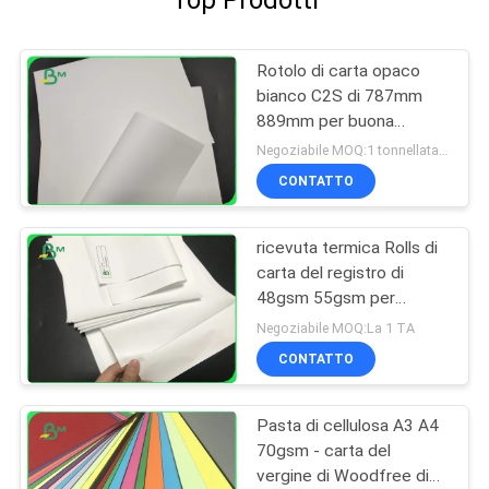
Top Prodotti
Rotolo di carta opaco
bianco C2S di 787mm
889mm per buona
stampa del materiale
Negoziabile MOQ:1 tonnellata per la dimensione comune & 10 tonnellate per la dimensione speciale
illustrativo
CONTATTO
ricevuta termica Rolls di
carta del registro di
48gsm 55gsm per
stampa di BANCOMAT di
Negoziabile MOQ:La 1 TA
posizione
CONTATTO
Pasta di cellulosa A3 A4
70gsm - carta del
vergine di Woodfree di