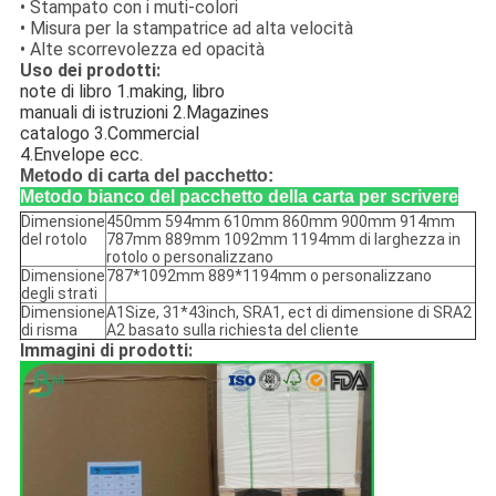
• Stampato con i muti-colori
• Misura per la stampatrice ad alta velocità
• Alte scorrevolezza ed opacità
Uso dei prodotti:
note di libro 1.making, libro
manuali di istruzioni 2.Magazines
catalogo 3.Commercial
4.Envelope ecc.
Metodo di carta del pacchetto:
Metodo bianco del pacchetto della carta per scrivere
Dimensione
450mm 594mm 610mm 860mm 900mm 914mm
del rotolo
787mm 889mm 1092mm 1194mm di larghezza in
rotolo o personalizzano
Dimensione
787*1092mm 889*1194mm o personalizzano
degli strati
Dimensione
A1Size, 31*43inch, SRA1, ect di dimensione di SRA2
di risma
A2 basato sulla richiesta del cliente
Immagini di prodotti: