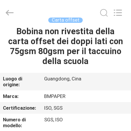
-
2026
GUANGZHOU
BMPAPER
CO.,LTD.
Carta offset
All
Rights
Bobina non rivestita della
CASA.
Reserved.
carta offset dei doppi lati con
PRODOTTI
75gsm 80gsm per il taccuino
della scuola
SU
DI
Luogo di
Guangdong, Cina
origine:
NOI
Marca:
BMPAPER
VISITA
Certificazione:
ISO, SGS
ALLA
Numero di
SGS, ISO
FABBRICA
modello: