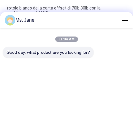
rotolo bianco della carta offset di 70lb 80lb con la
certificazione del FSC
Ms. Jane
Alta rigidezza di dimensione 650/800mm e carta offset
meccanica di forza in rotolo
11:04 AM
Grado non rivestito bianco A della carta offset di Woodfree per
il quaderno
Good day, what product are you looking for?
Categorie popolari
Tutti
Carta Non Rivestita 
Carta Offset
Di Woodfree
Carta Patinata 
Rotolo Della Carta 
Lucida
Del Commestibile
Carta Patinata 
Carta Patinata Del 
Lucida
PE