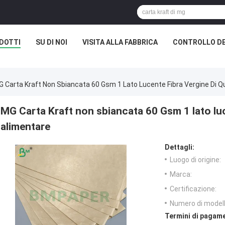
DOTTI
SU DI NOI
VISITA ALLA FABBRICA
CONTROLLO DE
 Carta Kraft Non Sbiancata 60 Gsm 1 Lato Lucente Fibra Vergine Di Q
MG Carta Kraft non sbiancata 60 Gsm 1 lato luce
alimentare
Dettagli:
Luogo di origine:
Marca:
Certificazione:
Numero di modell
Termini di pagame