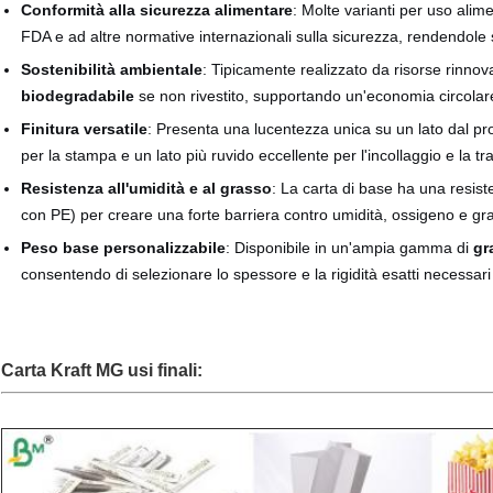
Conformità alla sicurezza alimentare
: Molte varianti per uso alim
FDA e ad altre normative internazionali sulla sicurezza, rendendole si
Sostenibilità ambientale
: Tipicamente realizzato da risorse rinnova
biodegradabile
se non rivestito, supportando un'economia circolar
Finitura versatile
: Presenta una lucentezza unica su un lato dal pro
per la stampa e un lato più ruvido eccellente per l'incollaggio e la t
Resistenza all'umidità e al grasso
: La carta di base ha una resist
con PE) per creare una forte barriera contro umidità, ossigeno e gr
Peso base personalizzabile
: Disponibile in un'ampia gamma di
gr
consentendo di selezionare lo spessore e la rigidità esatti necessari 
Carta Kraft MG
usi finali: