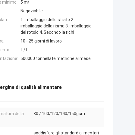
e minimo:
5 mt
Negoziabile
lari:
1. imballaggio dello strato 2.
imballaggio della risma 3. imballaggio
del rotolo 4. Secondo la richi
na:
10 - 25 giorni di lavoro
ento:
T/T
entazione:
500000 tonnellate metriche al mese
ergine di qualità alimentare
atura della
80 / 100/120/140/150gsm
soddisfare gli standard alimentari