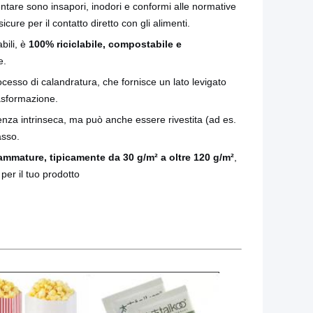
entare sono insapori, inodori e conformi alle normative
cure per il contatto diretto con gli alimenti.
bili, è
100% riciclabile, compostabile e
e.
cesso di calandratura, che fornisce un lato levigato
rasformazione.
enza intrinseca, ma può anche essere rivestita (ad es.
asso.
ammature, tipicamente da 30 g/m² a oltre 120 g/m²
,
per il tuo prodotto