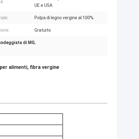
à:
UE e USA
iale:
Polpa di legno vergine al 100%.
ione:
Gratuito
andeggiata di MG
,
er alimenti, fibra vergine