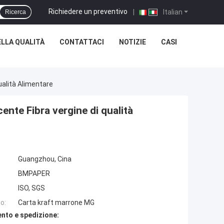
Richiedere un preventivo
|
Italian
Ricerca
LLA QUALITÀ
CONTATTACI
NOTIZIE
CASI
ualità Alimentare
nte Fibra vergine di qualità
Guangzhou, Cina
BMPAPER
ISO, SGS
o:
Carta kraft marrone MG
nto e spedizione: