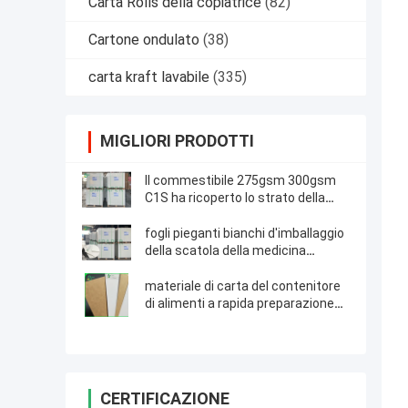
Carta Rolls della copiatrice
(82)
Cartone ondulato
(38)
carta kraft lavabile
(335)
MIGLIORI PRODOTTI
Il commestibile 275gsm 300gsm
C1S ha ricoperto lo strato della
carta del candeggiante per la
scatola di imballaggio per alimenti
fogli pieganti bianchi d'imballaggio
della scatola della medicina
ricoperti C1S di 270gsm 300gsm
materiale di carta del contenitore
di alimenti a rapida preparazione
del commestibile Kraft della parte
posteriore rivestita bianca di 225g
325g
CERTIFICAZIONE