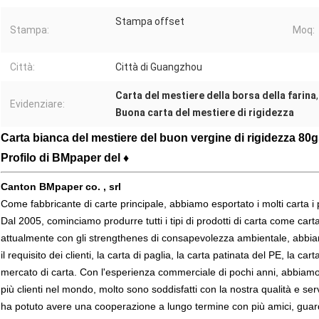
Stampa offset
Stampa:
Moq:
Città:
Città di Guangzhou
Carta del mestiere della borsa della farina
Evidenziare:
Buona carta del mestiere di rigidezza
Carta bianca del mestiere del buon vergine di rigidezza 80
Profilo di BMpaper del ♦
Canton BMpaper co. , srl
Come fabbricante di carte principale, abbiamo esportato i molti carta i p
Dal 2005, cominciamo produrre tutti i tipi di prodotti di carta come carta 
attualmente con gli strengthenes di consapevolezza ambientale, abbiam
il requisito dei clienti, la carta di paglia, la carta patinata del PE, la ca
mercato di carta. Con l'esperienza commerciale di pochi anni, abbiamo sv
più clienti nel mondo, molto sono soddisfatti con la nostra qualità e serv
ha potuto avere una cooperazione a lungo termine con più amici, guarda