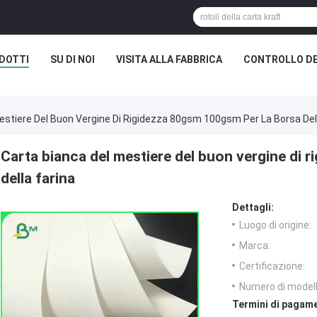
DOTTI
SU DI NOI
VISITA ALLA FABBRICA
CONTROLLO DE
estiere Del Buon Vergine Di Rigidezza 80gsm 100gsm Per La Borsa Dell
Carta bianca del mestiere del buon vergine di 
della farina
Dettagli:
Luogo di origine:
Marca:
Certificazione:
Numero di modell
Termini di pagame