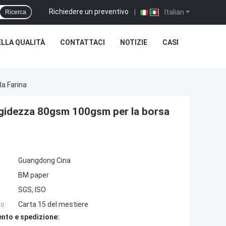
Richiedere un preventivo
|
Italian
Ricerca
LLA QUALITÀ
CONTATTACI
NOTIZIE
CASI
a Farina
rigidezza 80gsm 100gsm per la borsa
Guangdong Cina
BM paper
SGS, ISO
o:
Carta 15 del mestiere
nto e spedizione: