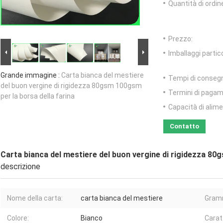
Quantità di ordin
Prezzo:
Imballaggi partico
Grande immagine :
Carta bianca del mestiere
Tempi di conseg
del buon vergine di rigidezza 80gsm 100gsm
Termini di pagam
per la borsa della farina
Capacità di alim
Contatto
Carta bianca del mestiere del buon vergine di rigidezza 80
descrizione
Nome della carta:
carta bianca del mestiere
Gram
Colore:
Bianco
Carat