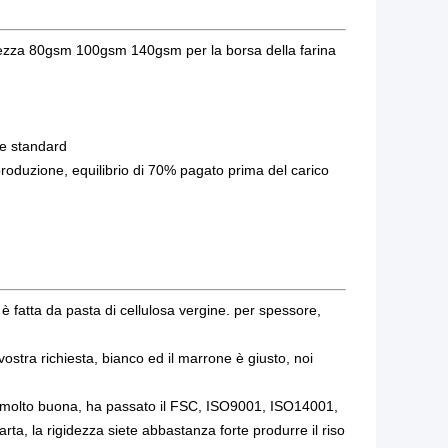
idezza 80gsm 100gsm 140gsm per la borsa della farina
ne standard
produzione, equilibrio di 70% pagato prima del carico
è fatta da pasta di cellulosa vergine. per spessore,
ra richiesta, bianco ed il marrone è giusto, noi
ur è molto buona, ha passato il FSC, ISO9001, ISO14001,
arta, la rigidezza siete abbastanza forte produrre il riso