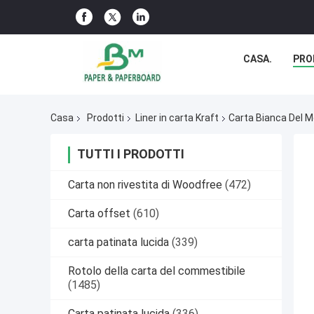
CASA.
PRO
Casa
Prodotti
Liner in carta Kraft
Carta Bianca Del M
TUTTI I PRODOTTI
Carta non rivestita di Woodfree
(472)
Carta offset
(610)
carta patinata lucida
(339)
Rotolo della carta del commestibile
(1485)
Carta patinata lucida
(336)