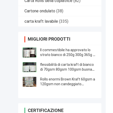
Carta Rolls della copiatrice
(82)
Cartone ondulato
(38)
carta kraft lavabile
(335)
MIGLIORI PRODOTTI
Il commestibile ha approvato lo
strato bianco di 250g 300g 365g ha
ricoperto il bordo marrone della
carta kraft
flessibilità di carta kraft di bianco
di 70gsm 80gsm 100gsm buona
per l'imballaggio degli spuntini
Rolls enormi Brown Kraft 60gsm a
120gsm non candeggiato
interfogliano la carta per la busta
CERTIFICAZIONE