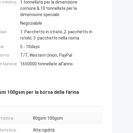
e minimo:
1 tonnellata per la dimensione
comune & 10 tonnellate per la
dimensione speciale
Negoziabile
lari:
1. Pacchetto in strato; 2. pacchetto in
rotolo; 3. pacchetto nella risma
na:
5 - 10days
ento:
T/T, Western Union, PayPal
entazione:
1650000 tonnellate all'anno
gsm 100gsm per la borsa della farina
matica:
80gsm 100gsm
teristica:
Alta rigidità