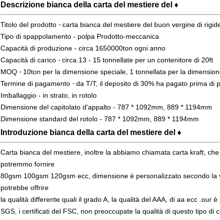
Descrizione bianca della carta del mestiere del ♦
Titolo del prodotto
-
carta bianca del mestiere del buon vergine di rig
Tipo di spappolamento -
polpa Prodotto-meccanica
Capacità di produzione - circa 1650000ton ogni anno
Capacità di carico
-
circa 13 - 15 tonnellate per un contenitore di 20ft
MOQ
-
10ton per la dimensione speciale, 1 tonnellata per la dimensio
Termine di pagamento
-
da T/T, il deposito di 30% ha pagato prima di 
Imballaggio - in strato, in rotolo
Dimensione del capitolato d'appalto - 787 * 1092mm, 889 * 1194mm
Dimensione standard del rotolo - 787 * 1092mm, 889 * 1194mm
Introduzione bianca della carta del mestiere del ♦
Carta bianca del mestiere, inoltre la abbiamo chiamata carta kraft, che 
potremmo fornire
80gsm 100gsm 120gsm ecc, dimensione è personalizzato secondo la vost
potrebbe offrire
la qualità differente quali il grado A, la qualità del AAA, di aa ecc .o
SGS, i certificati del FSC, non preoccupate la qualità di questo tipo di c