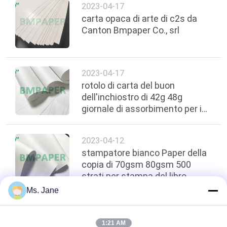
2023-04-17
carta opaca di arte di c2s da
POLITICA
Canton Bmpaper Co., srl
SULLA
PRIVACY
2023-04-17
rotolo di carta del buon
dell'inchiostro di 42g 48g
giornale di assorbimento per i
periodici
2023-04-12
stampatore bianco Paper della
copia di 70gsm 80gsm 500
strati per stampa del libro
Ms. Jane
top
1:21 AM