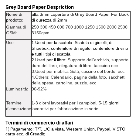
Grey Board Paper Despriction
Nome di
alta 3mm copertura di Grey Board Paper For Book
prodotto:
di durezza di 2mm
Gamma di
250 300 450 600 700 1000 1250 1500 2000 2500
GSM:
3150gsm
Uso
1.Used per la scatola: Scatola di gioielli, di
Shoebox, contenitore di regalo, contenitore di vino
e tutti i tipi di scatola
2.Used per il libro:
Supporto dell'archivio, supporto
duro del libro, rilegatura di libro, taccuino ecc
3.Used per mobilia: Sofà, cuscino del bordo, ecc
4.Others: Calendario, pagina della foto, sacchetti
della spesa, cartoline, puzzle, ecc
Luminosità:
90-92%
Termine
1-3 giorni lavorativi per i campioni, 5-15 giorni
d'esecuzione
lavorativi per fabbricazione in serie
Termini di commercio di affari
1)
Pagamento: T/T, L/C a vista, Western Union, Paypal, VISTO,
carta ecc. di Creadit;