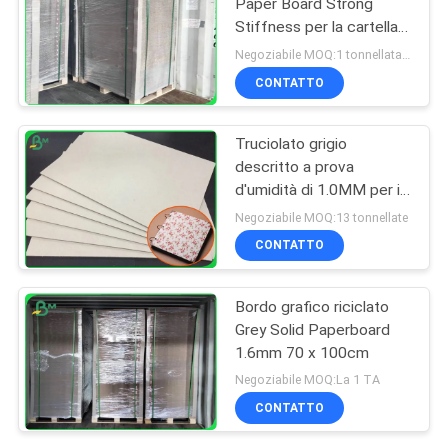
Paper Board Strong
Stiffness per la cartella
di archivio
Negoziabile MOQ:1 tonnellata per la dimensione comune & 10 tonnellate per la dimensione speciale
CONTATTO
Truciolato grigio
descritto a prova
d'umidità di 1.0MM per il
taccuino della copertina
Negoziabile MOQ:13 tonnellate
dura
CONTATTO
Bordo grafico riciclato
Grey Solid Paperboard
1.6mm 70 x 100cm
Negoziabile MOQ:La 1 TA
CONTATTO