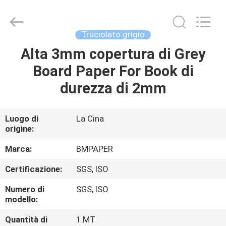
-
2026
GUANGZHOU
BMPAPER
CO.,LTD.
Truciolato grigio
All
Rights
Alta 3mm copertura di Grey
CASA.
Reserved.
Board Paper For Book di
PRODOTTI
durezza di 2mm
SU
Luogo di
La Cina
origine:
DI
NOI
Marca:
BMPAPER
Certificazione:
SGS, ISO
VISITA
Numero di
SGS, ISO
ALLA
modello:
FABBRICA
Quantità di
1 MT