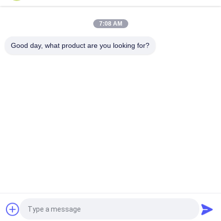
Tutto Blu Colore Puzzle Jigsaw Cartone 1.5mm Blu Chipboard
Card Stock
7:08 AM
Cartone di puzzle blu chiaro 1000gm 1.5mm Cartone solido
per l'industria dei puzzle
Good day, what product are you looking for?
Categorie popolari
Tutti
Carta Non Rivestita 
Carta Offset
Di Woodfree
Carta Patinata 
Rotolo Della Carta 
Lucida
Del Commestibile
Carta Patinata 
Carta Patinata Del 
Lucida
PE
Risguardo 
Truciolato Grigio
Dell'avorio
Richiedi un preventivo