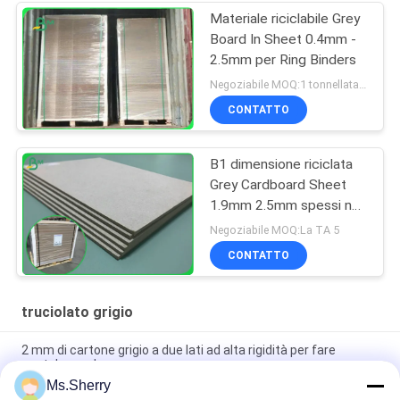
Materiale riciclabile Grey
Board In Sheet 0.4mm -
2.5mm per Ring Binders
Negoziabile MOQ:1 tonnellata per la dimensione comune & 10 tonnellate per la dimensione speciale
CONTATTO
B1 dimensione riciclata
Grey Cardboard Sheet
1.9mm 2.5mm spessi nel
formato 70*100cm
Negoziabile MOQ:La TA 5
CONTATTO
truciolato grigio
2 mm di cartone grigio a due lati ad alta rigidità per fare
scatole regalo
Ms.Sherry