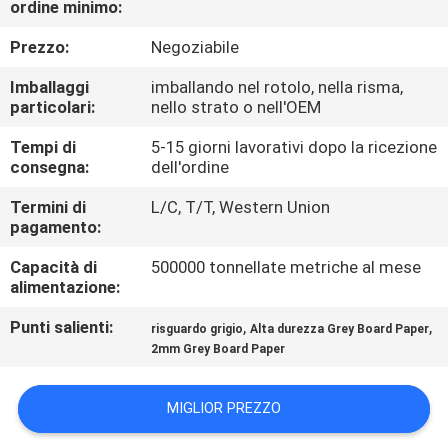
ordine minimo:
CONTROLLO
Prezzo:
Negoziabile
DELLA
Imballaggi
imballando nel rotolo, nella risma,
particolari:
nello strato o nell'OEM
QUALITÀ
Tempi di
5-15 giorni lavorativi dopo la ricezione
consegna:
dell'ordine
CONTATTACI
Termini di
L/C, T/T, Western Union
pagamento:
NOTIZIE
Capacità di
500000 tonnellate metriche al mese
alimentazione:
CASI
Punti salienti:
,
,
risguardo grigio
Alta durezza Grey Board Paper
2mm Grey Board Paper
MAPPA
DEL
MIGLIOR PREZZO
SITO